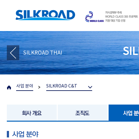
SI
SILKROAD THAI
사업 분야
SILKROAD C&T