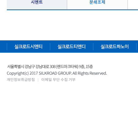
시멘트
분쇄조제