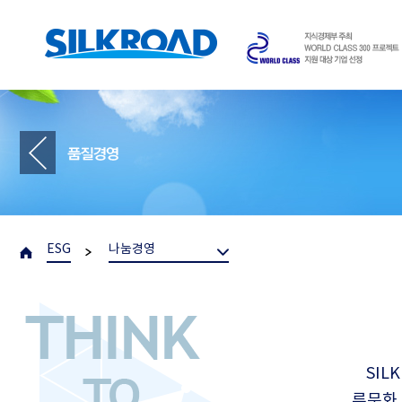
ESG
나눔경영
SIL
류문화 