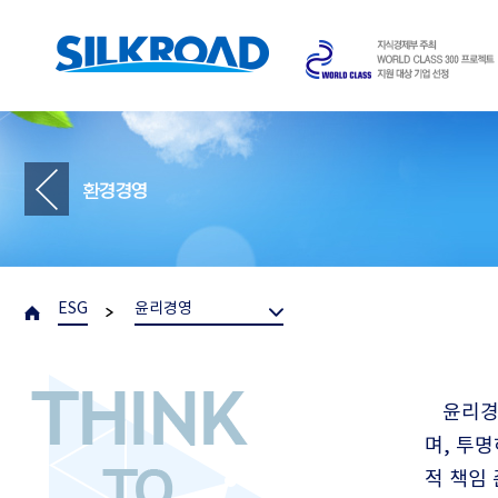
ESG
윤리경영
윤리경
며, 투
적 책임